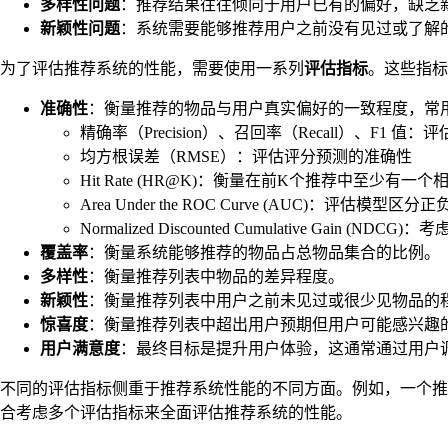
多样性问题
：推荐结果往往倾向于用户已有的偏好，缺乏
新颖性问题
：系统需要能够推荐用户之前没有见过或了解
为了评估推荐系统的性能，需要使用一系列
评估指标
。这些指标
准确性
：衡量推荐的物品与用户真实偏好的一致程度，常
精确率（Precision）、召回率（Recall）、F1 
均方根误差（RMSE）：评估评分预测的准确性
Hit Rate (HR@K)：衡量在前K个推荐中至少有一
Area Under the ROC Curve (AUC)：评估模型
Normalized Discounted Cumulative Gain (
覆盖率
：衡量系统能够推荐的物品占总物品集合的比例。
多样性
：衡量推荐列表中物品的差异程度。
新颖性
：衡量推荐列表中用户之前未见过或很少见物品的
惊喜度
：衡量推荐列表中超出用户预期但用户可能感兴趣
用户满意度
：最终目标是提升用户体验，这通常通过用户
不同的评估指标侧重于推荐系统性能的不同方面。例如，一个推
合考虑多个评估指标来全面评估推荐系统的性能。