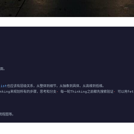
表面。
list
也应该有层级关系，从整体到细节，从抽象到具体，从高维到低维。
inking来规划所有的步骤，思考和分支
-
 每一轮Thinking之前都先搜索验证
-
 可以用fe
动流程图等。