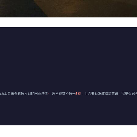
tch工具来查看搜索到的网页详情
-
 思考轮数不低于
5轮
，且需要有发散脑暴意识，需要有思