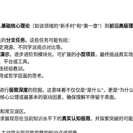
从
基础核心理论
（如该领域的“新手村”和“第一章”）到
前沿高级理
关的
分支任务
。这些任务可能包括：
史溯源、不同学派观点对比等。
o演示
，逐步进阶到模块化、可扩展的
小型项目
，最终挑战真实场
、平台或工具。
炼经验教训。
用或哲学层面的思考。
进行
极致深度
的挖掘。这意味着不仅仅是“是什么”，更是“为什么
核心公理或最基本的驱动因素，确保理解不停留于表面。
和常见误区。
求展现您在当前知识水平下的
真实认知极限
，并探索突破的可能
，主动提示您可能忽略的知识点或视角。