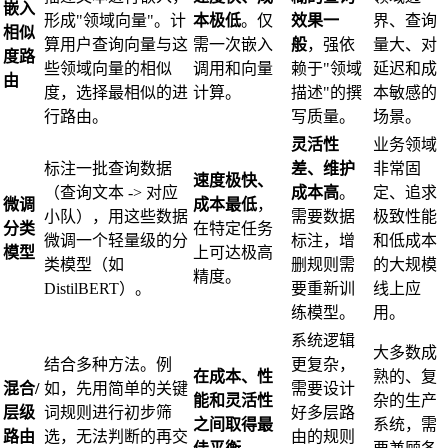
嵌入
形成"领域向量"。计
本极低
。仅
效果一
界、查询
相似
算用户查询向量与这
需一次嵌入
般
，强依
量大、对
度路
些领域向量的相似
调用和向量
赖于"领域
延迟和成
由
度，选择最相似的进
计算。
描述"的撰
本敏感的
行路由。
写质量。
场景。
灵活性
业务领域
标注一批查询数据
差、维护
非常固
速度极快、
（查询文本 -> 对应
成本高
。
定、追求
微调
成本最低
，
小队），用这些数据
需要数据
极致性能
分类
在特定任务
微调一个轻量级的分
标注，增
和低成本
模型
上可达极高
类模型（如
删规则需
的大规模
精度。
DistilBERT）。
要重新训
线上应
练模型。
用。
系统逻辑
大多数成
结合多种方法。例
更复杂，
在成本、性
熟的、复
混合/
如，先用简单的关键
需要设计
能和灵活性
杂的生产
层级
词规则进行初步筛
好多层路
之间取得最
系统，需
路由
选，无法判断的再交
由的规则