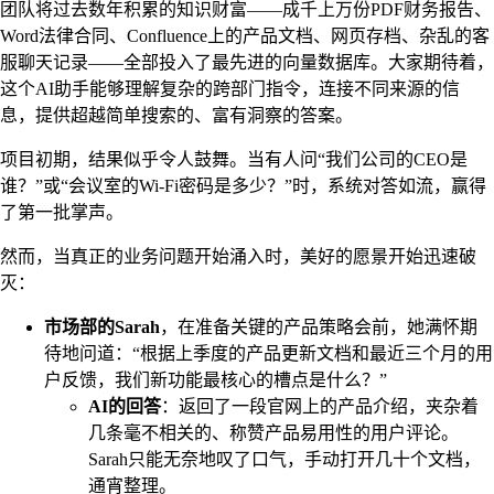
团队将过去数年积累的知识财富——成千上万份PDF财务报告、
Word法律合同、Confluence上的产品文档、网页存档、杂乱的客
服聊天记录——全部投入了最先进的向量数据库。大家期待着，
这个AI助手能够理解复杂的跨部门指令，连接不同来源的信
息，提供超越简单搜索的、富有洞察的答案。
项目初期，结果似乎令人鼓舞。当有人问“我们公司的CEO是
谁？”或“会议室的Wi-Fi密码是多少？”时，系统对答如流，赢得
了第一批掌声。
然而，当真正的业务问题开始涌入时，美好的愿景开始迅速破
灭：
市场部的Sarah
，在准备关键的产品策略会前，她满怀期
待地问道：“根据上季度的产品更新文档和最近三个月的用
户反馈，我们新功能最核心的槽点是什么？”
AI的回答
：返回了一段官网上的产品介绍，夹杂着
几条毫不相关的、称赞产品易用性的用户评论。
Sarah只能无奈地叹了口气，手动打开几十个文档，
通宵整理。