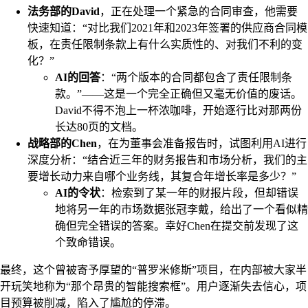
法务部的David
，正在处理一个紧急的合同审查，他需要
快速知道：“对比我们2021年和2023年签署的供应商合同模
板，在责任限制条款上有什么实质性的、对我们不利的变
化？”
AI的回答
：“两个版本的合同都包含了责任限制条
款。”——这是一个完全正确但又毫无价值的废话。
David不得不泡上一杯浓咖啡，开始逐行比对那两份
长达80页的文档。
战略部的Chen
，在为董事会准备报告时，试图利用AI进行
深度分析：“结合近三年的财务报告和市场分析，我们的主
要增长动力来自哪个业务线，其复合年增长率是多少？”
AI的令状
：检索到了某一年的财报片段，但却错误
地将另一年的市场数据张冠李戴，给出了一个看似精
确但完全错误的答案。幸好Chen在提交前发现了这
个致命错误。
最终，这个曾被寄予厚望的“普罗米修斯”项目，在内部被大家半
开玩笑地称为“那个昂贵的智能搜索框”。用户逐渐失去信心，项
目预算被削减，陷入了尴尬的停滞。