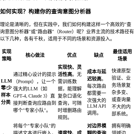
如何实现？构建你的查询意图分析器
理论是清晰的，但在实践中，我们如何构建这样一个高效的"查
询意图分析器"或"路由器"（Router）呢？业界主流的技术路径有
以下几种，各有千秋，适用于不同的场景和资源投入。
实现
最佳适用
核心做法
优点
缺点
策略
场景
实现快、灵
快速原型
成本与延
通过精心设计的提示
活性高
。无
验证、业
迟较高
。
LLM
（Prompt），让一个
需训练数
务场景复
每次路由
零/少
强大的LLM（如
据，能理解
杂多变、
都需要一
样本
GPT-4, Claude 3）直
复杂口语化
或查询量
次强大的
分类
接判断查询应路由到
查询，可随
LLM API
不大的内
哪个"专家小队"。
时增删路由
调用。
部系统。
规则。
将每个"专家小队"的
对边界模
拥有明确
描述文本进行嵌入，
速度快、成
糊的查询
领域边