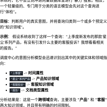
系统时，它不会立刻冲进向量数据库里进行"暴力"搜索。相反，
一个轻量级的、专门用于分类的语言模型会先对这个查询进
行"体检"。
目标
：判断用户的真实意图，并将查询归类到一个或多个预定义
的"知识领域"。
示例
： 假设系统收到了这样一个查询："上季度新发布的那款'星
尘'系列产品，有没有引发什么主要的客服投诉？我想看看相关
的报告。"
调度中心的意图分析模型会迅速识别出其中的关键实体和领域指
向：
->
时间属性
"上季度"
->
产品知识领域
"星尘"系列产品
->
客服知识领域
"客服投诉"
->
文档类型属性
"报告"
分析结果是：这是一个
跨领域
查询，主要涉及
"产品"
和
"客服"
两大知识领域，并且带有明确的时间限制。