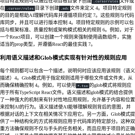
项目特定规则可以通过在项目根目录下创建
文件或
.cursorrules
在
目录下创建
文件来定义 4。项目特定规则
.cursor/rules
.mdc
的目的是帮助AI理解代码库并遵循项目约定 7。这些规则与代码
库同步，并且可以进行版本控制 4。项目特定规则的示例可以包
括与框架标准、质量控制或架构模式相关的规则 6。例如，对于
一个React项目，可以创建一个规则来强制使用函数组件，实施
适当的prop类型，并遵循React的最佳实践 7。
利用语义描述和Glob模式实现有针对性的规则应用
每个规则都可以包含一个描述，说明何时应该应用该规则（语义
描述）4。Glob模式用于指定规则适用于哪些文件或文件夹，从
而确保精确控制 4。例如，可以使用
的glob模式将规则应
*.tsx
用于所有TypeScript React文件。语义描述和glob模式的结合提供
了一种强大的机制来有针对性地应用规则，允许基于内容和位置
来控制AI的行为。语义描述使AI能够理解规则背后的意图，并
根据对话的上下文在相关情况下应用它。另一方面，Glob模式提
供了一种结构化的方式将规则应用于代码库的特定部分。这种双
重方法确保规则不仅与手头的任务相关，而且应用于项目的正确