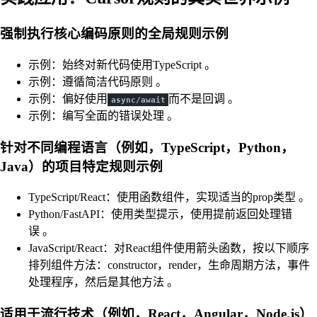
强制执行核心编码原则的全局规则示例
示例：始终对新代码使用TypeScript 。
示例：遵循简洁代码原则 。
示例：偏好使用
而不是回调 。
async/await
示例：编写全面的错误处理 。
针对不同编程语言（例如，TypeScript，Python，
Java）的项目特定规则示例
TypeScript/React：使用函数组件，实现适当的prop类型 。
Python/FastAPI：使用类型提示，使用提前返回处理错
误 。
JavaScript/React：对React组件使用箭头函数，按以下顺序
排列组件方法：constructor，render，生命周期方法，事件
处理程序，然后是其他方法 。
适用于流行技术（例如，React，Angular，Node.js）