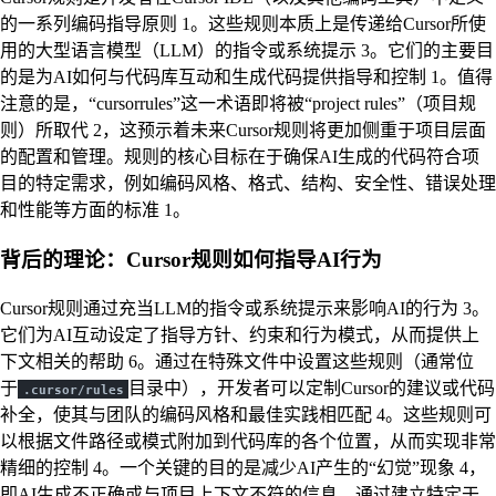
的一系列编码指导原则 1。这些规则本质上是传递给Cursor所使
用的大型语言模型（LLM）的指令或系统提示 3。它们的主要目
的是为AI如何与代码库互动和生成代码提供指导和控制 1。值得
注意的是，“cursorrules”这一术语即将被“project rules”（项目规
则）所取代 2，这预示着未来Cursor规则将更加侧重于项目层面
的配置和管理。规则的核心目标在于确保AI生成的代码符合项
目的特定需求，例如编码风格、格式、结构、安全性、错误处理
和性能等方面的标准 1。
背后的理论：Cursor规则如何指导AI行为
Cursor规则通过充当LLM的指令或系统提示来影响AI的行为 3。
它们为AI互动设定了指导方针、约束和行为模式，从而提供上
下文相关的帮助 6。通过在特殊文件中设置这些规则（通常位
于
目录中），开发者可以定制Cursor的建议或代码
.cursor/rules
补全，使其与团队的编码风格和最佳实践相匹配 4。这些规则可
以根据文件路径或模式附加到代码库的各个位置，从而实现非常
精细的控制 4。一个关键的目的是减少AI产生的“幻觉”现象 4，
即AI生成不正确或与项目上下文不符的信息。通过建立特定于