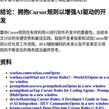
结论：拥抱Cursor规则以增强AI驱动的开
发
重申Cursor规则在有效利用AI进行软件开发中的重要性。总结本
文讨论的关键优势和最佳实践。鼓励开发者探索和试验Cursor规
则以优化其工作流程。对AI辅助编码的未来以及开发者定义规
则的不断变化的角色提出最终思考。
资料
workos.comworkos.comOpens
workos.comWhat are Cursor Rules? - WorkOSOpens in a n
ew window
prompthub.uswww.prompthub.usOpens in a new window
prompthub.usTop Cursor Rules for Coding Agents - Promp
tHubOpens in a new window
dev.toMastering Cursor Rules: A Developer's Guide to Sma
rt AI Integration - DEV CommunityOpens in a new window
forum.cursor.comA Deep Dive into Cursor Rules (> 0.45) -