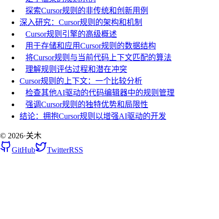
探索Cursor规则的非传统和创新用例
深入研究：Cursor规则的架构和机制
Cursor规则引擎的高级概述
用于存储和应用Cursor规则的数据结构
将Cursor规则与当前代码上下文匹配的算法
理解规则评估过程和潜在冲突
Cursor规则的上下文：一个比较分析
检查其他AI驱动的代码编辑器中的规则管理
强调Cursor规则的独特优势和局限性
结论：拥抱Cursor规则以增强AI驱动的开发
©
2026
·
关木
GitHub
Twitter
RSS